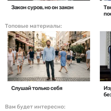
Закон суров, но он закон
Тв
по
Топовые материалы:
Слушай только себя
Из
бе
Вам будет интересно: