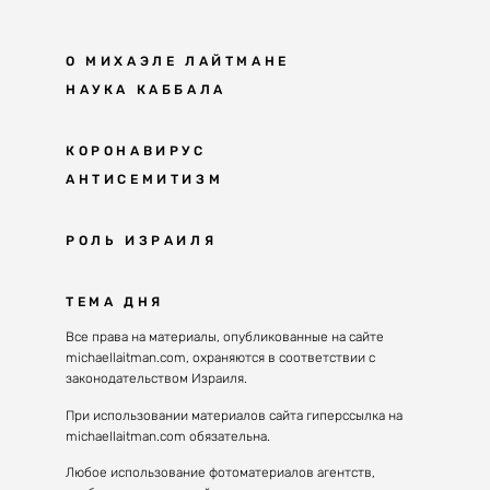
О МИХАЭЛЕ ЛАЙТМАНЕ
НАУКА КАББАЛА
Мудрость каббалы
КОРОНАВИРУС
АНТИСЕМИТИЗМ
Каббала сегодня
Основы каббалы
Антисемитизм в современном мире
РОЛЬ ИЗРАИЛЯ
Великие каббалисты
Причины
Наука будущего поколения
От Авраама до наших дней
ТЕМА ДНЯ
Решение
Восприятие реальности
Почему евреи
Все права на материалы, опубликованные на сайте
Духовные состояния
michaellaitman.com, охраняются в соответствии с
Израиль сегодня
Конгрессы каббалы
законодательством Израиля.
Последнее поколение
Каббалистическая музыка
При использовании материалов сайта гиперссылка на
Избраны служить миру
michaellaitman.com обязательна.
Духовные состояния
Любое использование фотоматериалов агентств,