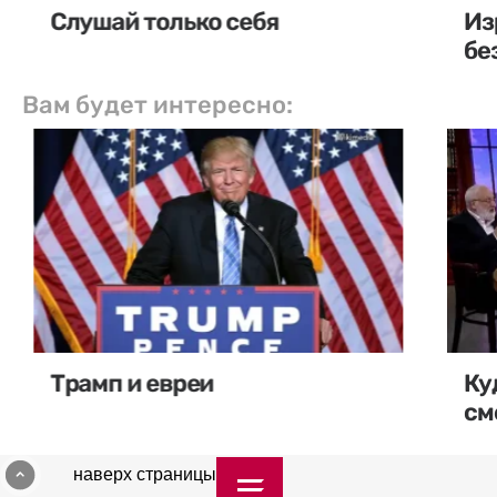
Слушай только себя
Из
бе
Вам будет интересно:
Трамп и евреи
Ку
см
наверх страницы