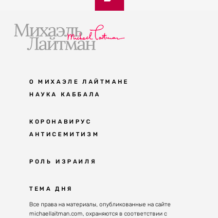
О МИХАЭЛЕ ЛАЙТМАНЕ
НАУКА КАББАЛА
Мудрость каббалы
КОРОНАВИРУС
АНТИСЕМИТИЗМ
Каббала сегодня
Основы каббалы
Антисемитизм в современном мире
РОЛЬ ИЗРАИЛЯ
Великие каббалисты
Причины
Наука будущего поколения
От Авраама до наших дней
ТЕМА ДНЯ
Решение
Восприятие реальности
Почему евреи
Все права на материалы, опубликованные на сайте
Духовные состояния
michaellaitman.com, охраняются в соответствии с
Израиль сегодня