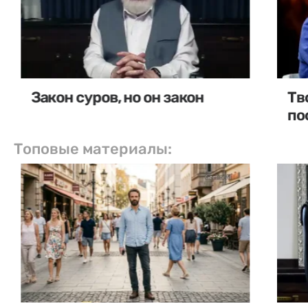
Закон суров, но он закон
Тв
по
Топовые материалы: