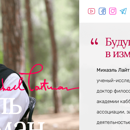
Буду
в из
Михаэль Лай
ученый-исслед
доктор филос
академии каб
ассоциации, 
деятельностью