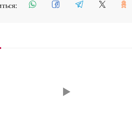
иться: