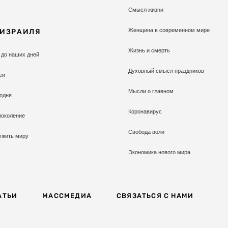
Смысл жизни
Женщина в современном мире
 ИЗРАИЛЯ
Жизнь и смерть
 до наших дней
Духовный смысл праздников
еи
Мысли о главном
одня
Коронавирус
поколение
Свобода воли
ужить миру
Экономика нового мира
АТЬИ
МАССМЕДИА
СВЯЗАТЬСЯ С НАМИ