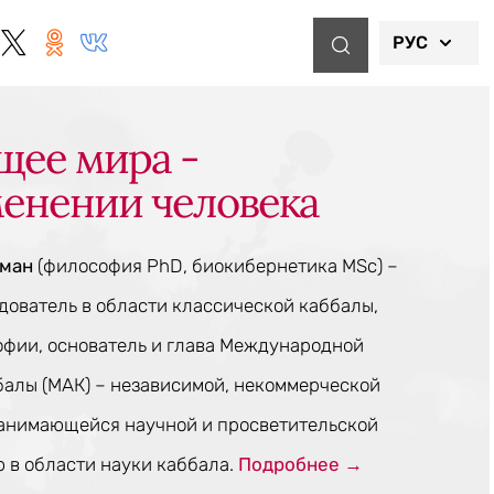
РУС
щее мира -
менении человека
тман
(философия PhD, биокибернетика MSc) –
ователь в области классической каббалы,
офии, основатель и глава Международной
балы (МАК) – независимой, некоммерческой
занимающейся научной и просветительской
 в области науки каббала.
Подробнее →