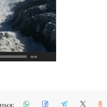
05:05
иться: