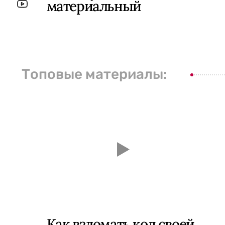
материальный
Топовые материалы:
Как взломать код своей