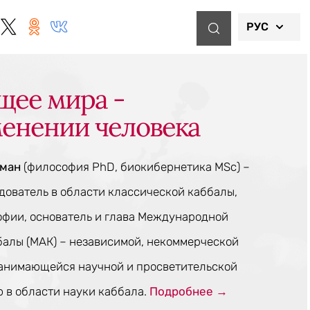
РУС
щее мира -
менении человека
тман
(философия PhD, биокибернетика MSc) –
ователь в области классической каббалы,
офии, основатель и глава Международной
балы (МАК) – независимой, некоммерческой
занимающейся научной и просветительской
 в области науки каббала.
Подробнее →