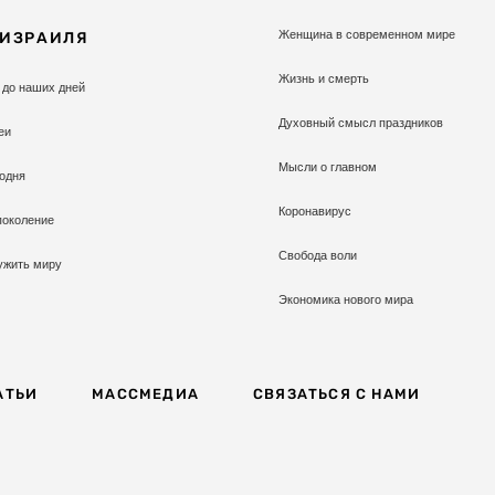
Женщина в современном мире
 ИЗРАИЛЯ
Жизнь и смерть
 до наших дней
Духовный смысл праздников
еи
Мысли о главном
одня
Коронавирус
поколение
Свобода воли
ужить миру
Экономика нового мира
АТЬИ
МАССМЕДИА
СВЯЗАТЬСЯ С НАМИ