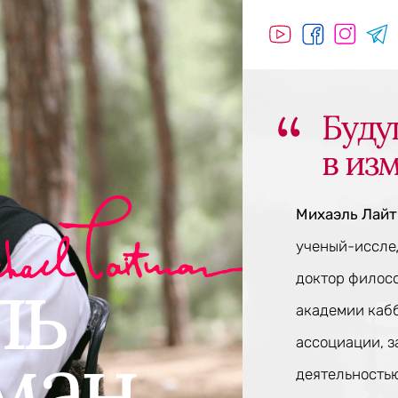
Буду
в из
Михаэль Лай
ученый-исслед
доктор филос
академии каб
ассоциации, 
деятельностью