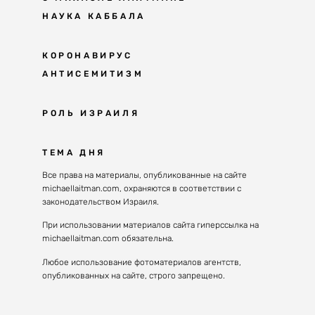
НАУКА КАББАЛА
Мудрость каббалы
КОРОНАВИРУС
АНТИСЕМИТИЗМ
Каббала сегодня
Основы каббалы
Антисемитизм в современном мире
РОЛЬ ИЗРАИЛЯ
Великие каббалисты
Причины
Наука будущего поколения
От Авраама до наших дней
ТЕМА ДНЯ
Решение
Восприятие реальности
Почему евреи
Все права на материалы, опубликованные на сайте
Духовные состояния
michaellaitman.com, охраняются в соответствии с
Израиль сегодня
Конгрессы каббалы
законодательством Израиля.
Последнее поколение
Каббалистическая музыка
При использовании материалов сайта гиперссылка на
Избраны служить миру
michaellaitman.com обязательна.
Духовные состояния
Любое использование фотоматериалов агентств,
опубликованных на сайте, строго запрещено.