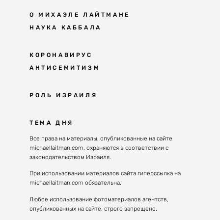
О МИХАЭЛЕ ЛАЙТМАНЕ
НАУКА КАББАЛА
Мудрость каббалы
КОРОНАВИРУС
АНТИСЕМИТИЗМ
Каббала сегодня
Основы каббалы
Антисемитизм в современном мире
РОЛЬ ИЗРАИЛЯ
Великие каббалисты
Причины
Наука будущего поколения
От Авраама до наших дней
ТЕМА ДНЯ
Решение
Восприятие реальности
Почему евреи
Все права на материалы, опубликованные на сайте
Духовные состояния
michaellaitman.com, охраняются в соответствии с
Израиль сегодня
Конгрессы каббалы
законодательством Израиля.
Последнее поколение
Каббалистическая музыка
При использовании материалов сайта гиперссылка на
Избраны служить миру
michaellaitman.com обязательна.
Духовные состояния
Любое использование фотоматериалов агентств,
опубликованных на сайте, строго запрещено.