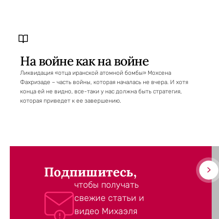
На войне как на войне
Ликвидация «отца иранской атомной бомбы» Мохсена
Фахризаде – часть войны, которая началась не вчера. И хотя
конца ей не видно, все-таки у нас должна быть стратегия,
которая приведет к ее завершению.
Подпишитесь,
чтобы получать
свежие статьи и
видео Михаэля