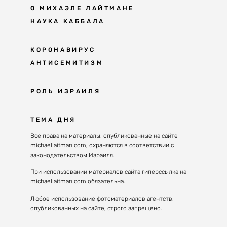
О МИХАЭЛЕ ЛАЙТМАНЕ
НАУКА КАББАЛА
Мудрость каббалы
КОРОНАВИРУС
АНТИСЕМИТИЗМ
Каббала сегодня
Основы каббалы
Антисемитизм в современном мире
РОЛЬ ИЗРАИЛЯ
Великие каббалисты
Причины
Наука будущего поколения
От Авраама до наших дней
ТЕМА ДНЯ
Решение
Восприятие реальности
Почему евреи
Все права на материалы, опубликованные на сайте
Духовные состояния
michaellaitman.com, охраняются в соответствии с
Израиль сегодня
Конгрессы каббалы
законодательством Израиля.
Последнее поколение
Каббалистическая музыка
При использовании материалов сайта гиперссылка на
Избраны служить миру
michaellaitman.com обязательна.
Духовные состояния
Любое использование фотоматериалов агентств,
опубликованных на сайте, строго запрещено.