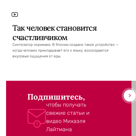
Так человек становится
счастливчиком
Синтезатор норимаки. В Японии создано такое устройство —
когда человек прикладывает его к языку, воссоздаются
вкусовые ощущения от еды.
Подпишитесь,
чтобы получать
свежие статьи и
видео Михаэля
Лайтмана