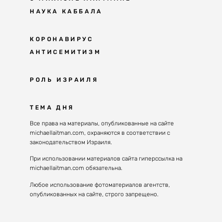
НАУКА КАББАЛА
Мудрость каббалы
КОРОНАВИРУС
АНТИСЕМИТИЗМ
Каббала сегодня
Основы каббалы
Антисемитизм в современном мире
РОЛЬ ИЗРАИЛЯ
Великие каббалисты
Причины
Наука будущего поколения
От Авраама до наших дней
ТЕМА ДНЯ
Решение
Восприятие реальности
Почему евреи
Все права на материалы, опубликованные на сайте
Духовные состояния
michaellaitman.com, охраняются в соответствии с
Израиль сегодня
Конгрессы каббалы
законодательством Израиля.
Последнее поколение
Каббалистическая музыка
При использовании материалов сайта гиперссылка на
Избраны служить миру
michaellaitman.com обязательна.
Духовные состояния
Любое использование фотоматериалов агентств,
опубликованных на сайте, строго запрещено.