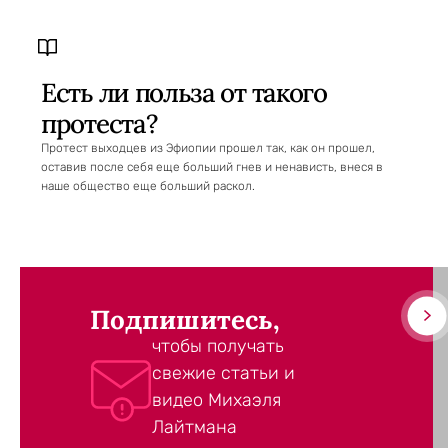
Есть ли польза от такого
протеста?
Протест выходцев из Эфиопии прошел так, как он прошел,
оставив после себя еще больший гнев и ненависть, внеся в
наше общество еще больший раскол.
Подпишитесь,
чтобы получать
свежие статьи и
видео Михаэля
Лайтмана