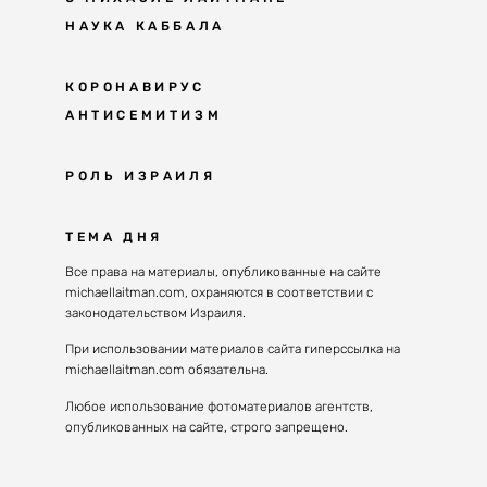
НАУКА КАББАЛА
Мудрость каббалы
КОРОНАВИРУС
АНТИСЕМИТИЗМ
Каббала сегодня
Основы каббалы
Антисемитизм в современном мире
РОЛЬ ИЗРАИЛЯ
Великие каббалисты
Причины
Наука будущего поколения
От Авраама до наших дней
ТЕМА ДНЯ
Решение
Восприятие реальности
Почему евреи
Все права на материалы, опубликованные на сайте
Духовные состояния
michaellaitman.com, охраняются в соответствии с
Израиль сегодня
Конгрессы каббалы
законодательством Израиля.
Последнее поколение
Каббалистическая музыка
При использовании материалов сайта гиперссылка на
Избраны служить миру
michaellaitman.com обязательна.
Духовные состояния
Любое использование фотоматериалов агентств,
опубликованных на сайте, строго запрещено.