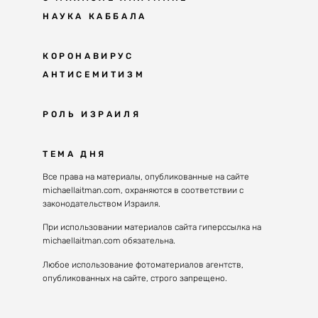
НАУКА КАББАЛА
Мудрость каббалы
КОРОНАВИРУС
АНТИСЕМИТИЗМ
Каббала сегодня
Основы каббалы
Антисемитизм в современном мире
РОЛЬ ИЗРАИЛЯ
Великие каббалисты
Причины
Наука будущего поколения
От Авраама до наших дней
ТЕМА ДНЯ
Решение
Восприятие реальности
Почему евреи
Все права на материалы, опубликованные на сайте
Духовные состояния
michaellaitman.com, охраняются в соответствии с
Израиль сегодня
Конгрессы каббалы
законодательством Израиля.
Последнее поколение
Каббалистическая музыка
При использовании материалов сайта гиперссылка на
Избраны служить миру
michaellaitman.com обязательна.
Духовные состояния
Любое использование фотоматериалов агентств,
опубликованных на сайте, строго запрещено.