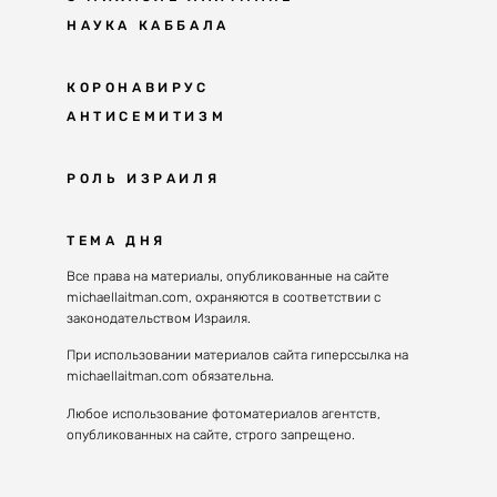
НАУКА КАББАЛА
Мудрость каббалы
КОРОНАВИРУС
АНТИСЕМИТИЗМ
Каббала сегодня
Основы каббалы
Антисемитизм в современном мире
РОЛЬ ИЗРАИЛЯ
Великие каббалисты
Причины
Наука будущего поколения
От Авраама до наших дней
ТЕМА ДНЯ
Решение
Восприятие реальности
Почему евреи
Все права на материалы, опубликованные на сайте
Духовные состояния
michaellaitman.com, охраняются в соответствии с
Израиль сегодня
Конгрессы каббалы
законодательством Израиля.
Последнее поколение
Каббалистическая музыка
При использовании материалов сайта гиперссылка на
Избраны служить миру
michaellaitman.com обязательна.
Духовные состояния
Любое использование фотоматериалов агентств,
опубликованных на сайте, строго запрещено.