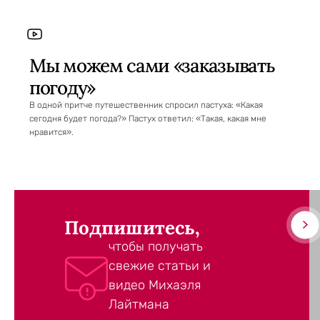
Мы можем сами «заказывать
погоду»
В одной притче путешественник спросил пастуха: «Какая
сегодня будет погода?» Пастух ответил: «Такая, какая мне
нравится».
Подпишитесь,
чтобы получать
свежие статьи и
видео Михаэля
Лайтмана