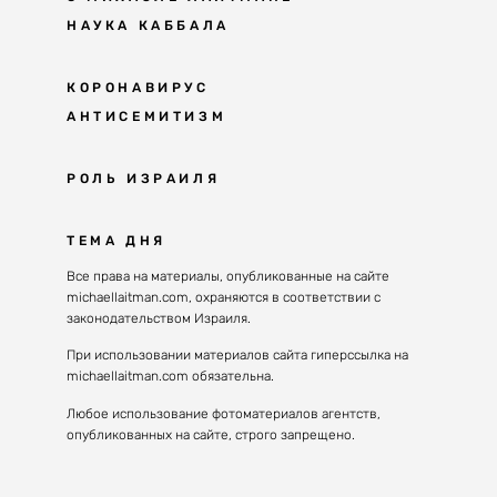
НАУКА КАББАЛА
Мудрость каббалы
КОРОНАВИРУС
АНТИСЕМИТИЗМ
Каббала сегодня
Основы каббалы
Антисемитизм в современном мире
РОЛЬ ИЗРАИЛЯ
Великие каббалисты
Причины
Наука будущего поколения
От Авраама до наших дней
ТЕМА ДНЯ
Решение
Восприятие реальности
Почему евреи
Все права на материалы, опубликованные на сайте
Духовные состояния
michaellaitman.com, охраняются в соответствии с
Израиль сегодня
Конгрессы каббалы
законодательством Израиля.
Последнее поколение
Каббалистическая музыка
При использовании материалов сайта гиперссылка на
Избраны служить миру
michaellaitman.com обязательна.
Духовные состояния
Любое использование фотоматериалов агентств,
опубликованных на сайте, строго запрещено.