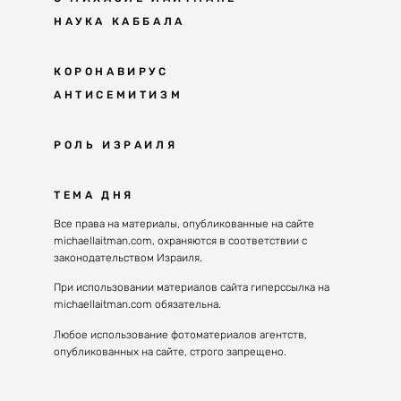
НАУКА КАББАЛА
Мудрость каббалы
КОРОНАВИРУС
АНТИСЕМИТИЗМ
Каббала сегодня
Основы каббалы
Антисемитизм в современном мире
РОЛЬ ИЗРАИЛЯ
Великие каббалисты
Причины
Наука будущего поколения
От Авраама до наших дней
ТЕМА ДНЯ
Решение
Восприятие реальности
Почему евреи
Все права на материалы, опубликованные на сайте
Духовные состояния
michaellaitman.com, охраняются в соответствии с
Израиль сегодня
Конгрессы каббалы
законодательством Израиля.
Последнее поколение
Каббалистическая музыка
При использовании материалов сайта гиперссылка на
Избраны служить миру
michaellaitman.com обязательна.
Духовные состояния
Любое использование фотоматериалов агентств,
опубликованных на сайте, строго запрещено.