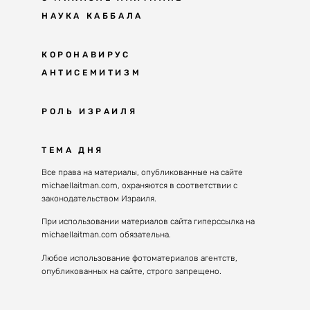
НАУКА КАББАЛА
Мудрость каббалы
КОРОНАВИРУС
АНТИСЕМИТИЗМ
Каббала сегодня
Основы каббалы
Антисемитизм в современном мире
РОЛЬ ИЗРАИЛЯ
Великие каббалисты
Причины
Наука будущего поколения
От Авраама до наших дней
ТЕМА ДНЯ
Решение
Восприятие реальности
Почему евреи
Все права на материалы, опубликованные на сайте
Духовные состояния
michaellaitman.com, охраняются в соответствии с
Израиль сегодня
Конгрессы каббалы
законодательством Израиля.
Последнее поколение
Каббалистическая музыка
При использовании материалов сайта гиперссылка на
Избраны служить миру
michaellaitman.com обязательна.
Духовные состояния
Любое использование фотоматериалов агентств,
опубликованных на сайте, строго запрещено.