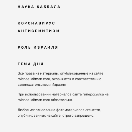
НАУКА КАББАЛА
Мудрость каббалы
КОРОНАВИРУС
АНТИСЕМИТИЗМ
Каббала сегодня
Основы каббалы
Антисемитизм в современном мире
РОЛЬ ИЗРАИЛЯ
Великие каббалисты
Причины
Наука будущего поколения
От Авраама до наших дней
ТЕМА ДНЯ
Решение
Восприятие реальности
Почему евреи
Все права на материалы, опубликованные на сайте
Духовные состояния
michaellaitman.com, охраняются в соответствии с
Израиль сегодня
Конгрессы каббалы
законодательством Израиля.
Последнее поколение
Каббалистическая музыка
При использовании материалов сайта гиперссылка на
Избраны служить миру
michaellaitman.com обязательна.
Духовные состояния
Любое использование фотоматериалов агентств,
опубликованных на сайте, строго запрещено.