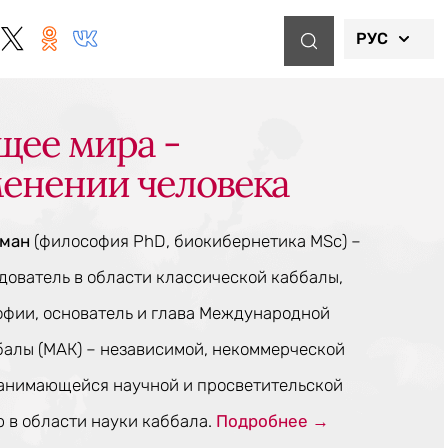
РУС
щее мира -
менении человека
тман
(философия PhD, биокибернетика MSc) –
ователь в области классической каббалы,
офии, основатель и глава Международной
балы (МАК) – независимой, некоммерческой
занимающейся научной и просветительской
 в области науки каббала.
Подробнее →