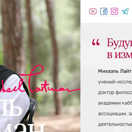
Буду
в из
Михаэль Лай
ученый-исслед
доктор филос
академии каб
ассоциации, 
деятельностью