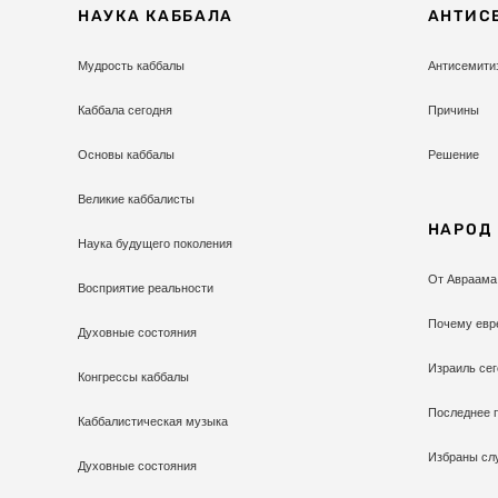
НАУКА КАББАЛА
АНТИС
Мудрость каббалы
Антисемити
Каббала сегодня
Причины
Основы каббалы
Решение
Великие каббалисты
НАРОД
Наука будущего поколения
От Авраама
Восприятие реальности
Почему евр
Духовные состояния
Израиль сег
Конгрессы каббалы
Последнее 
Каббалистическая музыка
Избраны сл
Духовные состояния