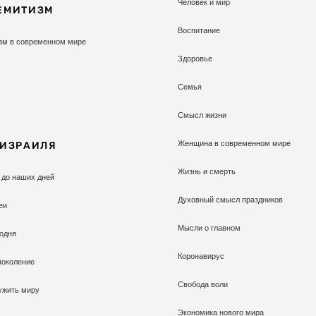
Человек и мир
ЕМИТИЗМ
Воспитание
зм в современном мире
Здоровье
Семья
Смысл жизни
Женщина в современном мире
 ИЗРАИЛЯ
Жизнь и смерть
 до наших дней
Духовный смысл праздников
еи
Мысли о главном
одня
Коронавирус
поколение
Свобода воли
ужить миру
Экономика нового мира