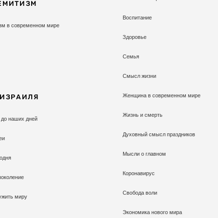
ЕМИТИЗМ
Воспитание
зм в современном мире
Здоровье
Семья
Смысл жизни
Женщина в современном мире
 ИЗРАИЛЯ
Жизнь и смерть
 до наших дней
Духовный смысл праздников
еи
Мысли о главном
одня
Коронавирус
поколение
Свобода воли
ужить миру
Экономика нового мира