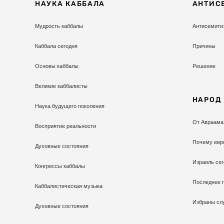
НАУКА КАББАЛА
АНТИС
Мудрость каббалы
Антисемити
Каббала сегодня
Причины
Основы каббалы
Решение
Великие каббалисты
НАРОД
Наука будущего поколения
От Авраама
Восприятие реальности
Почему евр
Духовные состояния
Израиль сег
Конгрессы каббалы
Последнее 
Каббалистическая музыка
Избраны сл
Духовные состояния