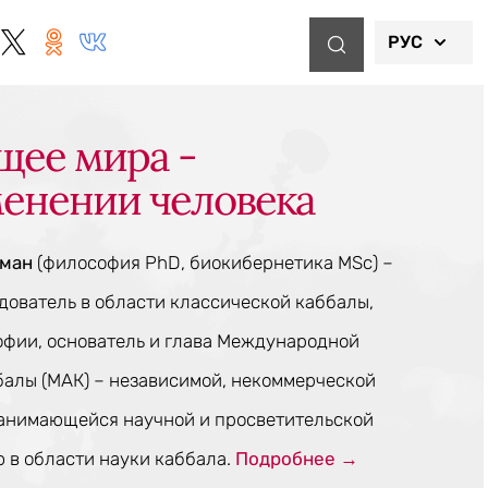
РУС
щее мира -
менении человека
тман
(философия PhD, биокибернетика MSc) –
ователь в области классической каббалы,
офии, основатель и глава Международной
балы (МАК) – независимой, некоммерческой
занимающейся научной и просветительской
 в области науки каббала.
Подробнее →