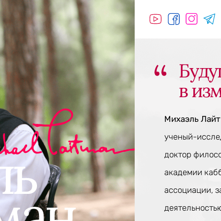
Буду
в из
Михаэль Лай
ученый-исслед
доктор филос
академии каб
ассоциации, 
деятельностью