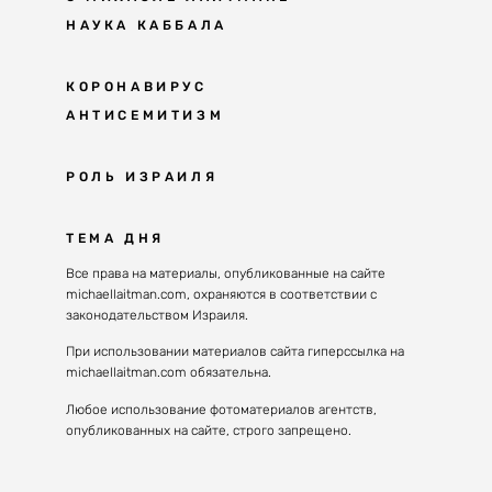
НАУКА КАББАЛА
Мудрость каббалы
КОРОНАВИРУС
АНТИСЕМИТИЗМ
Каббала сегодня
Основы каббалы
Антисемитизм в современном мире
РОЛЬ ИЗРАИЛЯ
Великие каббалисты
Причины
Наука будущего поколения
От Авраама до наших дней
ТЕМА ДНЯ
Решение
Восприятие реальности
Почему евреи
Все права на материалы, опубликованные на сайте
Духовные состояния
michaellaitman.com, охраняются в соответствии с
Израиль сегодня
Конгрессы каббалы
законодательством Израиля.
Последнее поколение
Каббалистическая музыка
При использовании материалов сайта гиперссылка на
Избраны служить миру
michaellaitman.com обязательна.
Духовные состояния
Любое использование фотоматериалов агентств,
опубликованных на сайте, строго запрещено.