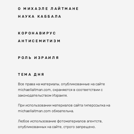
О МИХАЭЛЕ ЛАЙТМАНЕ
НАУКА КАББАЛА
Мудрость каббалы
КОРОНАВИРУС
АНТИСЕМИТИЗМ
Каббала сегодня
Основы каббалы
Антисемитизм в современном мире
РОЛЬ ИЗРАИЛЯ
Великие каббалисты
Причины
Наука будущего поколения
От Авраама до наших дней
ТЕМА ДНЯ
Решение
Восприятие реальности
Почему евреи
Все права на материалы, опубликованные на сайте
Духовные состояния
michaellaitman.com, охраняются в соответствии с
Израиль сегодня
Конгрессы каббалы
законодательством Израиля.
Последнее поколение
Каббалистическая музыка
При использовании материалов сайта гиперссылка на
Избраны служить миру
michaellaitman.com обязательна.
Духовные состояния
Любое использование фотоматериалов агентств,
опубликованных на сайте, строго запрещено.