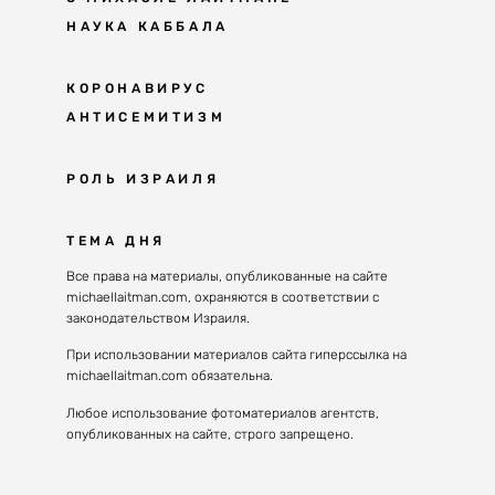
НАУКА КАББАЛА
Мудрость каббалы
КОРОНАВИРУС
АНТИСЕМИТИЗМ
Каббала сегодня
Основы каббалы
Антисемитизм в современном мире
РОЛЬ ИЗРАИЛЯ
Великие каббалисты
Причины
Наука будущего поколения
От Авраама до наших дней
ТЕМА ДНЯ
Решение
Восприятие реальности
Почему евреи
Все права на материалы, опубликованные на сайте
Духовные состояния
michaellaitman.com, охраняются в соответствии с
Израиль сегодня
Конгрессы каббалы
законодательством Израиля.
Последнее поколение
Каббалистическая музыка
При использовании материалов сайта гиперссылка на
Избраны служить миру
michaellaitman.com обязательна.
Духовные состояния
Любое использование фотоматериалов агентств,
опубликованных на сайте, строго запрещено.