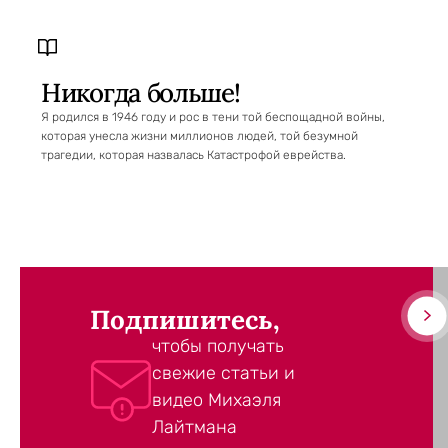
Никогда больше!
Я родился в 1946 году и рос в тени той беспощадной войны,
которая унесла жизни миллионов людей, той безумной
трагедии, которая назвалась Катастрофой еврейства.
Подпишитесь,
чтобы получать
свежие статьи и
видео Михаэля
Лайтмана