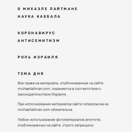
О МИХАЭЛЕ ЛАЙТМАНЕ
НАУКА КАББАЛА
Мудрость каббалы
КОРОНАВИРУС
АНТИСЕМИТИЗМ
Каббала сегодня
Основы каббалы
Антисемитизм в современном мире
РОЛЬ ИЗРАИЛЯ
Великие каббалисты
Причины
Наука будущего поколения
От Авраама до наших дней
ТЕМА ДНЯ
Решение
Восприятие реальности
Почему евреи
Все права на материалы, опубликованные на сайте
Духовные состояния
michaellaitman.com, охраняются в соответствии с
Израиль сегодня
Конгрессы каббалы
законодательством Израиля.
Последнее поколение
Каббалистическая музыка
При использовании материалов сайта гиперссылка на
Избраны служить миру
michaellaitman.com обязательна.
Духовные состояния
Любое использование фотоматериалов агентств,
опубликованных на сайте, строго запрещено.