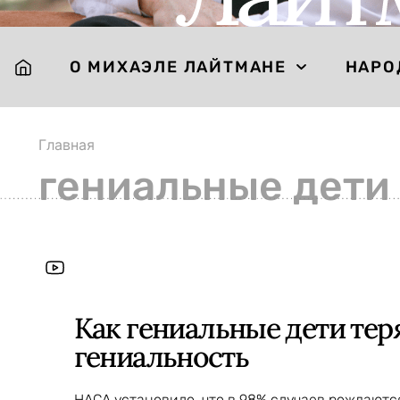
О МИХАЭЛЕ ЛАЙТМАНЕ
НАРО
Главная
гениальные дети
Как гениальные дети те
гениальность
НАСА установило, что в 98% случаев рождаютс