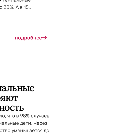
 30%. А в 15…
подробнее
иальные
ряют
ность
о, что в 98% случаев
иальные дети. Через
ество уменьшается до