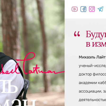
Буду
в из
Михаэль Лай
ученый-исслед
доктор филос
академии каб
ассоциации, 
деятельностью