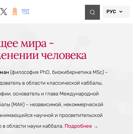
РУС
щее мира -
менении человека
тман
(философия PhD, биокибернетика MSc) –
ователь в области классической каббалы,
офии, основатель и глава Международной
балы (МАК) – независимой, некоммерческой
занимающейся научной и просветительской
 в области науки каббала.
Подробнее →