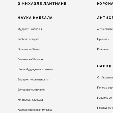
О МИХАЭЛЕ ЛАЙТМАНЕ
КОРОН
НАУКА КАББАЛА
АНТИС
Мудрость каббалы
Антисемити
Каббала сегодня
Причины
Основы каббалы
Решение
Великие каббалисты
НАРОД
Наука будущего поколения
От Авраама
Восприятие реальности
Почему евр
Духовные состояния
Израиль сег
Конгрессы каббалы
Последнее 
Каббалистическая музыка