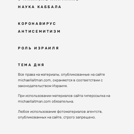
НАУКА КАББАЛА
Мудрость каббалы
КОРОНАВИРУС
АНТИСЕМИТИЗМ
Каббала сегодня
Основы каббалы
Антисемитизм в современном мире
РОЛЬ ИЗРАИЛЯ
Великие каббалисты
Причины
Наука будущего поколения
От Авраама до наших дней
ТЕМА ДНЯ
Решение
Восприятие реальности
Почему евреи
Все права на материалы, опубликованные на сайте
Духовные состояния
michaellaitman.com, охраняются в соответствии с
Израиль сегодня
Конгрессы каббалы
законодательством Израиля.
Последнее поколение
Каббалистическая музыка
При использовании материалов сайта гиперссылка на
Избраны служить миру
michaellaitman.com обязательна.
Духовные состояния
Любое использование фотоматериалов агентств,
опубликованных на сайте, строго запрещено.