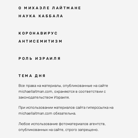
О МИХАЭЛЕ ЛАЙТМАНЕ
НАУКА КАББАЛА
Мудрость каббалы
КОРОНАВИРУС
АНТИСЕМИТИЗМ
Каббала сегодня
Основы каббалы
Антисемитизм в современном мире
РОЛЬ ИЗРАИЛЯ
Великие каббалисты
Причины
Наука будущего поколения
От Авраама до наших дней
ТЕМА ДНЯ
Решение
Восприятие реальности
Почему евреи
Все права на материалы, опубликованные на сайте
Духовные состояния
michaellaitman.com, охраняются в соответствии с
Израиль сегодня
Конгрессы каббалы
законодательством Израиля.
Последнее поколение
Каббалистическая музыка
При использовании материалов сайта гиперссылка на
Избраны служить миру
michaellaitman.com обязательна.
Духовные состояния
Любое использование фотоматериалов агентств,
опубликованных на сайте, строго запрещено.