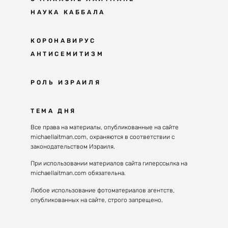
НАУКА КАББАЛА
Мудрость каббалы
КОРОНАВИРУС
АНТИСЕМИТИЗМ
Каббала сегодня
Основы каббалы
Антисемитизм в современном мире
РОЛЬ ИЗРАИЛЯ
Великие каббалисты
Причины
Наука будущего поколения
От Авраама до наших дней
ТЕМА ДНЯ
Решение
Восприятие реальности
Почему евреи
Все права на материалы, опубликованные на сайте
Духовные состояния
michaellaitman.com, охраняются в соответствии с
Израиль сегодня
Конгрессы каббалы
законодательством Израиля.
Последнее поколение
Каббалистическая музыка
При использовании материалов сайта гиперссылка на
Избраны служить миру
michaellaitman.com обязательна.
Духовные состояния
Любое использование фотоматериалов агентств,
опубликованных на сайте, строго запрещено.