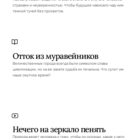
страхами и неуверенностью. Чтобы будущее нависало над ним
темной тучей без просветов.
Отток из муравейников
Величественные города всегда были символом славы
цивилизации, но на ее закате судьба их печальна. Что сулит им
наше смутное время?
Нечего на зеркало пенять
Природа ведет человека к тому, чтобы он осознал, какие у него