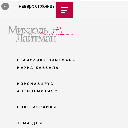
наверх страницы
О МИХАЭЛЕ ЛАЙТМАНЕ
НАУКА КАББАЛА
Мудрость каббалы
КОРОНАВИРУС
АНТИСЕМИТИЗМ
Каббала сегодня
Основы каббалы
Антисемитизм в современном мире
РОЛЬ ИЗРАИЛЯ
Великие каббалисты
Причины
Наука будущего поколения
От Авраама до наших дней
ТЕМА ДНЯ
Решение
Восприятие реальности