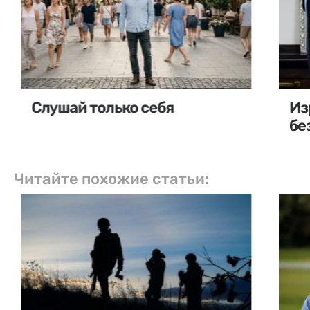
Слушай только себя
Из
бе
Читайте похожие статьи: