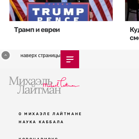
Трамп и евреи
Ку
см
наверх страницы
О МИХАЭЛЕ ЛАЙТМАНЕ
НАУКА КАББАЛА
Мудрость каббалы