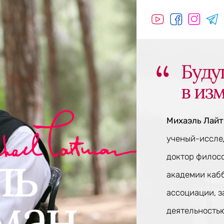
Буду
в из
Михаэль Лай
ученый-исслед
доктор филос
академии каб
ассоциации, 
деятельностью