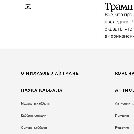
Трамп 
Все, что про
последние 3
сказать, что
американски
О МИХАЭЛЕ ЛАЙТМАНЕ
КОРОН
НАУКА КАББАЛА
АНТИС
Мудрость каббалы
Антисемити
Каббала сегодня
Причины
Основы каббалы
Решение