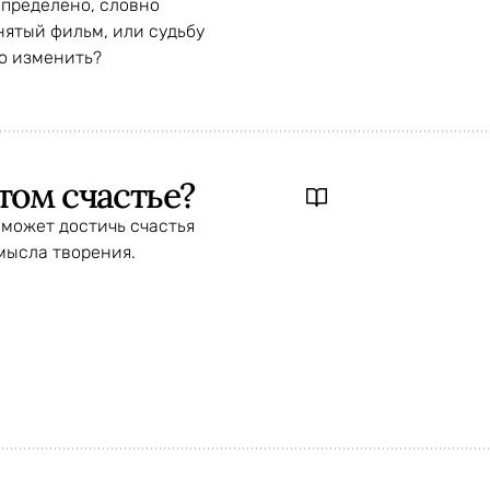
пределено, словно
нятый фильм, или судьбу
о изменить?
этом счастье?
сможет достичь счастья
амысла творения.