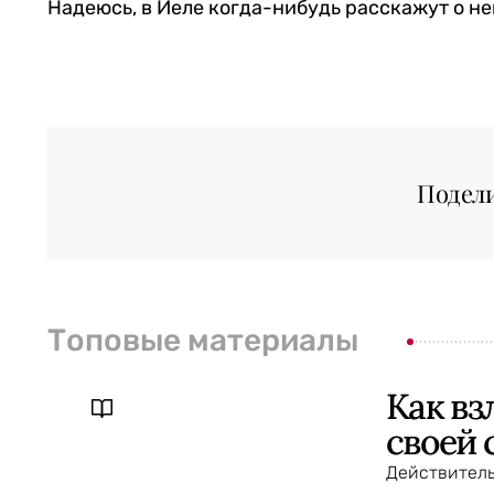
Надеюсь, в Йеле когда-нибудь расскажут о не
Подел
Топовые материалы
Как вз
своей 
Действитель