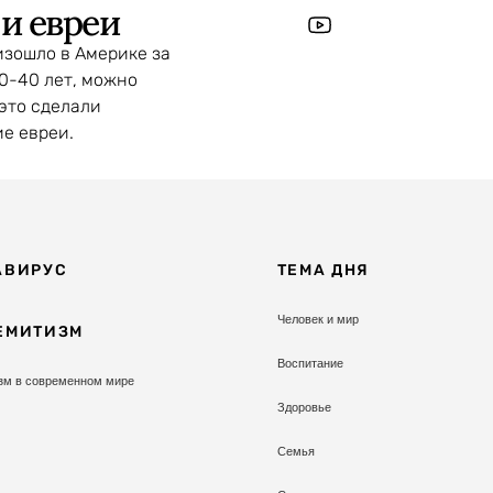
и евреи
изошло в Америке за
0-40 лет, можно
 это сделали
е евреи.
АВИРУС
ТЕМА ДНЯ
Человек и мир
ЕМИТИЗМ
Воспитание
зм в современном мире
Здоровье
Семья