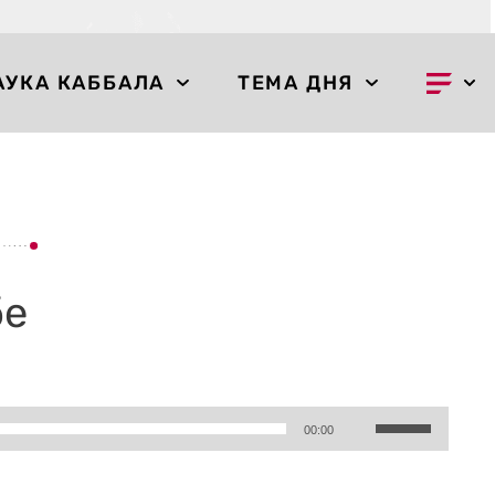
АУКА КАББАЛА
ТЕМА ДНЯ
бе
Используйте
00:00
клавиши
вверх/