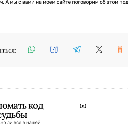
м. А мы с вами на моем сайте поговорим об этом по
иться:
ломать код
судьбы
но ли все в нашей