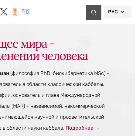
РУС
щее мира -
менении человека
тман
(философия PhD, биокибернетика MSc) –
ователь в области классической каббалы,
офии, основатель и глава Международной
балы (МАК) – независимой, некоммерческой
занимающейся научной и просветительской
 в области науки каббала.
Подробнее →