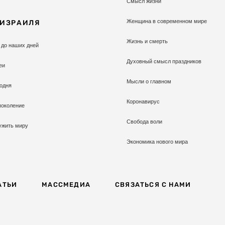
Смысл жизни
Женщина в современном мире
 ИЗРАИЛЯ
Жизнь и смерть
 до наших дней
Духовный смысл праздников
еи
Мысли о главном
одня
Коронавирус
поколение
Свобода воли
ужить миру
Экономика нового мира
АТЬИ
МАССМЕДИА
СВЯЗАТЬСЯ С НАМИ