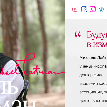
Буду
в из
Михаэль Лай
ученый-исслед
доктор филос
академии каб
ассоциации, 
деятельностью