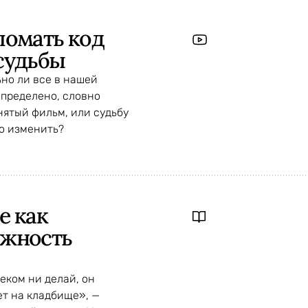
ломать код
судьбы
но ли все в нашей
пределено, словно
нятый фильм, или судьбу
о изменить?
е как
ежность
еком ни делай, он
ет на кладбище», —