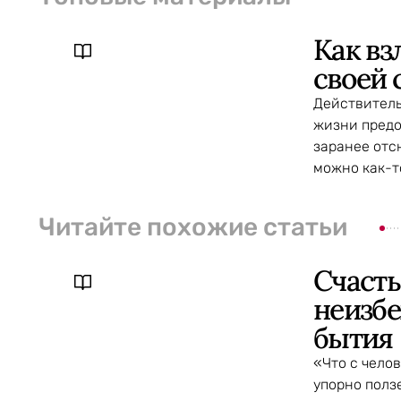
Как вз
своей 
Действитель
жизни предо
заранее отс
можно как-т
Читайте похожие статьи
Счасть
неизб
бытия
«Что с челов
упорно полз