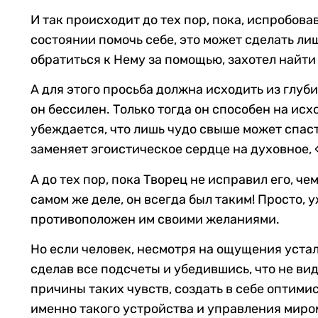
И так происходит до тех пор, пока, испробовав
состоянии помочь себе, это может сделать лиш
обратиться к Нему за помощью, захотел найти 
А для этого просьба должна исходить из глуби
он бессилен. Только тогда он способен на ис
убеждается, что лишь чудо свыше может спасти
заменяет эгоистическое сердце на духовное,
А до тех пор, пока Творец не исправил его, ч
самом же деле, он всегда был таким! Просто, 
противоположен им своими желаниями.
Но если человек, несмотря на ощущения уста
сделав все подсчеты и убедившись, что не ви
причины таких чувств, создать в себе оптими
именно такого устройства и управления миром