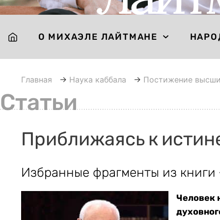
О МИХАЭЛЕ ЛАЙТМАНЕ
НАРО
Главная
→
Наука каббала
→
Постижение высши
Статьи
Приближаясь к истин
Избранные фрагменты из книги
Человек н
духовног