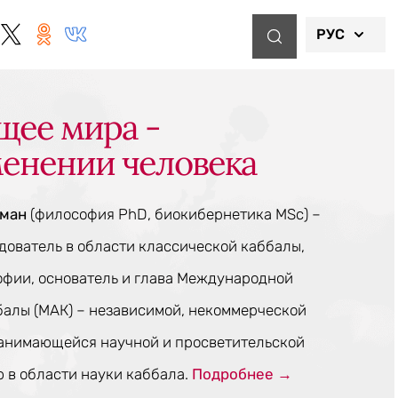
РУС
щее мира -
менении человека
тман
(философия PhD, биокибернетика MSc) –
ователь в области классической каббалы,
офии, основатель и глава Международной
балы (МАК) – независимой, некоммерческой
занимающейся научной и просветительской
 в области науки каббала.
Подробнее →