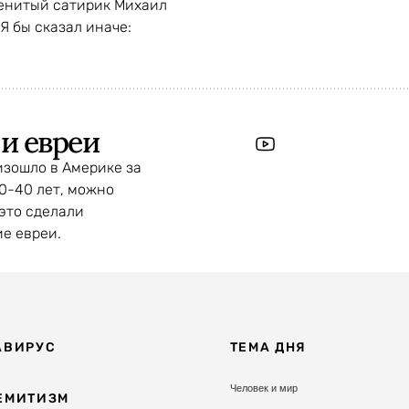
енитый сатирик Михаил
Я бы сказал иначе:
и евреи
изошло в Америке за
0-40 лет, можно
 это сделали
е евреи.
АВИРУС
ТЕМА ДНЯ
Человек и мир
ЕМИТИЗМ