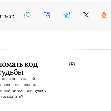
иться:
ломать код
судьбы
но ли все в нашей
пределено, словно
нятый фильм, или судьбу
о изменить?