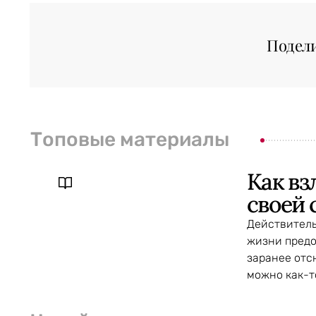
Подел
Топовые материалы
Как вз
своей 
Действитель
жизни предо
заранее отс
можно как-т