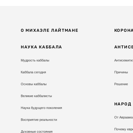
О МИХАЭЛЕ ЛАЙТМАНЕ
КОРОН
НАУКА КАББАЛА
АНТИС
Мудрость каббалы
Антисемити
Каббала сегодня
Причины
Основы каббалы
Решение
Великие каббалисты
НАРОД
Наука будущего поколения
От Авраама
Восприятие реальности
Почему евр
Духовные состояния