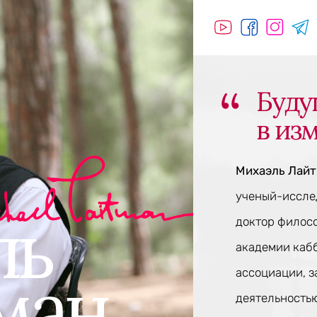
Буду
в из
Михаэль Лай
ученый-исслед
доктор филос
академии каб
ассоциации, 
деятельностью