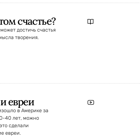
этом счастье?
сможет достичь счастья
амысла творения.
и евреи
изошло в Америке за
0-40 лет, можно
 это сделали
е евреи.