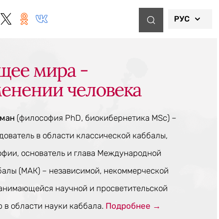
РУС
щее мира -
менении человека
тман
(философия PhD, биокибернетика MSc) –
ователь в области классической каббалы,
офии, основатель и глава Международной
балы (МАК) – независимой, некоммерческой
занимающейся научной и просветительской
 в области науки каббала.
Подробнее →