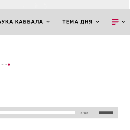
АУКА КАББАЛА
ТЕМА ДНЯ
Используйте
00:00
клавиши
вверх/