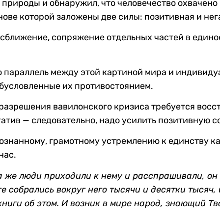
 природы и обнаружил, что человечество охвачено 
нове которой заложены две силы: позитивная и нег
сближение, сопряжение отдельных частей в единое 
 параллель между этой картиной мира и индивиду
 обусловленные их противостоянием.
 разрешения вавилонского кризиса требуется восс
атив — следовательно, надо усилить позитивную 
сознанному, грамотному устремлению к единству ка
нас.
а же люди приходили к нему и расспрашивали, он 
ге собрались вокруг него тысячи и десятки тысяч,
книги об этом. И возник в мире народ, знающий Т