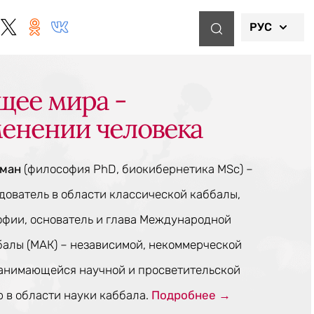
РУС
щее мира -
менении человека
тман
(философия PhD, биокибернетика MSc) –
ователь в области классической каббалы,
офии, основатель и глава Международной
балы (МАК) – независимой, некоммерческой
занимающейся научной и просветительской
 в области науки каббала.
Подробнее →