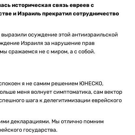
ась историческая связь евреев с
вниз,
стве и Израиль прекратил сотрудничество
чтобы
увеличить
или
 выразили осуждение этой антиизраильской
уменьшить
ждение Израиля за нарушение прав
громкость.
мы сражаемся не с миром, а с собой.
беспокоен я не самим решением ЮНЕСКО,
ольше меня волнует симптоматика, сам вектор
 успешного шага к делегитимизации еврейского
кими декларациями. Мы отлично помним
ейского государства.