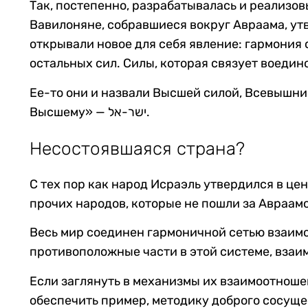
Так, постепенно, разрабатывалась и реализо
Вавилоняне, собравшиеся вокруг Авраама, ут
открывали новое для себя явление: гармония
остальных сил. Силы, которая связует воедин
Ее-то они и назвали Высшей силой, Всевышним — на иврите «Эль» (אל). И потому нарекли себя
Высшему» — ישר-אל.
Несостоявшаяся страна?
С тех пор как народ Исраэль утвердился в це
прочих народов, которые не пошли за Авраамо
Весь мир соединен гармоничной сетью взаимо
противоположные части в этой системе, взаи
Если заглянуть в механизмы их взаимоотноше
обеспечить пример, методику доброго сосуще