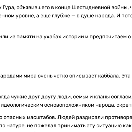
Гура, объявившего в конце Шестидневной войны, ч
нном уровне, а еще глубже — в душе народа. И пото
ли из памяти на ухабах истории и предпочитаем о н
родами мира очень четко описывает каббала. Эта
огда чужие друг другу люди, семьи и кланы соглас
, идеологическим основоположником народа, скреп
о опасных масштабов. Людей раздирали противоре
по натуре, не пожелал принимать эту ситуацию как