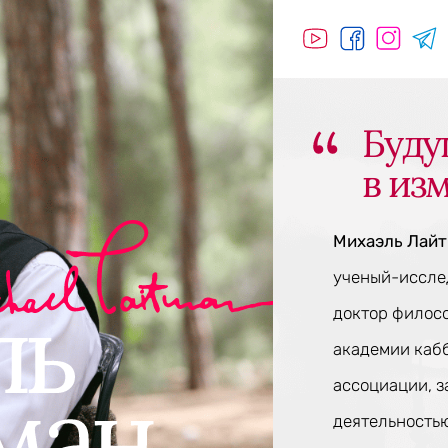
Буду
в из
Михаэль Лай
ученый-исслед
доктор филос
академии каб
ассоциации, 
деятельностью