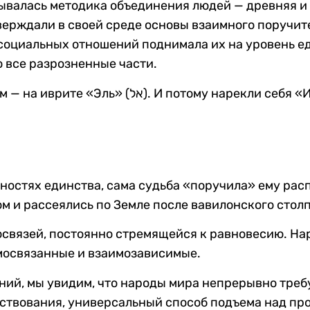
вывалась методика объединения людей — древняя и 
верждали в своей среде основы взаимного поручите
 социальных отношений поднимала их на уровень е
о все разрозненные части.
 «Исраэль» (ישראל), что означает «прямо к
нностях единства, сама судьба «поручила» ему рас
м и рассеялись по Земле после вавилонского стол
связей, постоянно стремящейся к равновесию. На
мосвязанные и взаимозависимые.
ний, мы увидим, что народы мира непрерывно треб
ствования, универсальный способ подъема над пр