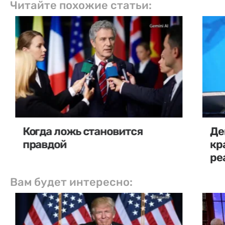
Читайте похожие статьи:
Когда ложь становится
Де
правдой
кр
ре
Вам будет интересно: