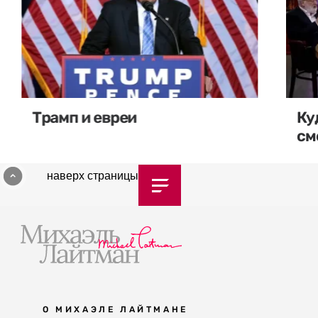
Трамп и евреи
Ку
см
наверх страницы
О МИХАЭЛЕ ЛАЙТМАНЕ