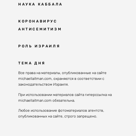
НАУКА КАББАЛА
Мудрость каббалы
КОРОНАВИРУС
АНТИСЕМИТИЗМ
Каббала сегодня
Основы каббалы
Антисемитизм в современном мире
РОЛЬ ИЗРАИЛЯ
Великие каббалисты
Причины
Наука будущего поколения
От Авраама до наших дней
ТЕМА ДНЯ
Решение
Восприятие реальности
Почему евреи
Все права на материалы, опубликованные на сайте
Духовные состояния
michaellaitman.com, охраняются в соответствии с
Израиль сегодня
Конгрессы каббалы
законодательством Израиля.
Последнее поколение
Каббалистическая музыка
При использовании материалов сайта гиперссылка на
Избраны служить миру
michaellaitman.com обязательна.
Духовные состояния
Любое использование фотоматериалов агентств,
опубликованных на сайте, строго запрещено.