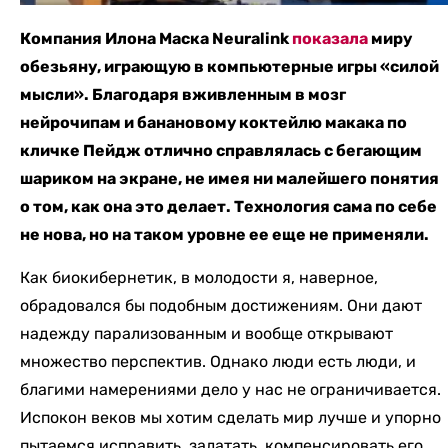
Компания Илона Маска Neuralink
показала
миру
обезьяну, играющую в компьютерные игры «силой
мысли». Благодаря вживленным в мозг
нейрочипам и банановому коктейлю макака по
кличке Пейдж отлично справлялась с бегающим
шариком на экране, не имея ни малейшего понятия
о том, как она это делает. Технология сама по себе
не нова, но на таком уровне ее еще не применяли.
Как биокибернетик, в молодости я, наверное,
обрадовался бы подобным достижениям. Они дают
надежду парализованным и вообще открывают
множество перспектив. Однако люди есть люди, и
благими намерениями дело у нас не ограничивается.
Испокон веков мы хотим сделать мир лучше и упорно
пытаемся исправить, залатать, компенсировать его