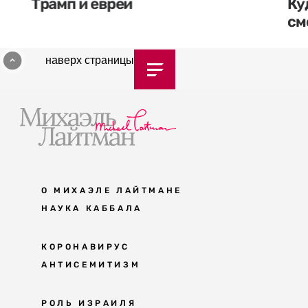
Трамп и евреи
Ку
см
наверх страницы
О МИХАЭЛЕ ЛАЙТМАНЕ
НАУКА КАББАЛА
Мудрость каббалы
КОРОНАВИРУС
АНТИСЕМИТИЗМ
Каббала сегодня
Основы каббалы
Антисемитизм в современном мире
РОЛЬ ИЗРАИЛЯ
Великие каббалисты