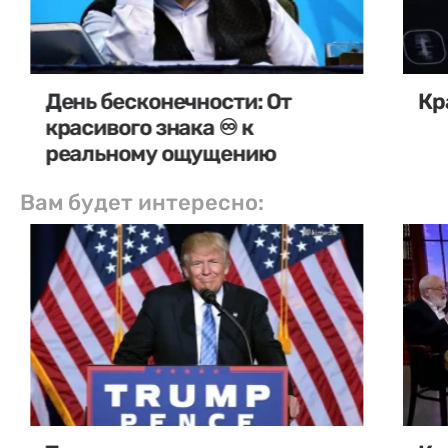
День бесконечности: От
Кр
красивого знака ♾️ к
реальному ощущению
Вам будет интересно: