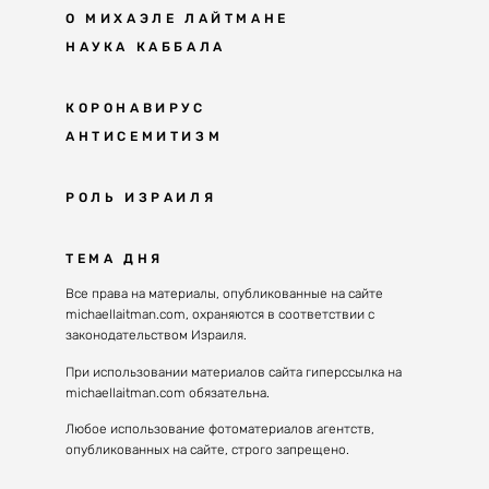
О МИХАЭЛЕ ЛАЙТМАНЕ
НАУКА КАББАЛА
Мудрость каббалы
КОРОНАВИРУС
АНТИСЕМИТИЗМ
Каббала сегодня
Основы каббалы
Антисемитизм в современном мире
РОЛЬ ИЗРАИЛЯ
Великие каббалисты
Причины
Наука будущего поколения
От Авраама до наших дней
ТЕМА ДНЯ
Решение
Восприятие реальности
Почему евреи
Все права на материалы, опубликованные на сайте
Духовные состояния
michaellaitman.com, охраняются в соответствии с
Израиль сегодня
Конгрессы каббалы
законодательством Израиля.
Последнее поколение
Каббалистическая музыка
При использовании материалов сайта гиперссылка на
Избраны служить миру
michaellaitman.com обязательна.
Духовные состояния
Любое использование фотоматериалов агентств,
опубликованных на сайте, строго запрещено.