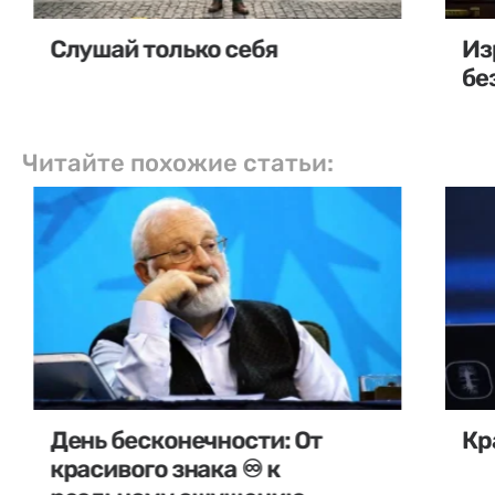
Слушай только себя
Из
бе
Читайте похожие статьи:
День бесконечности: От
Кр
красивого знака ♾️ к