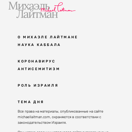
О МИХАЭЛЕ ЛАЙТМАНЕ
НАУКА КАББАЛА
Мудрость каббалы
КОРОНАВИРУС
АНТИСЕМИТИЗМ
Каббала сегодня
Основы каббалы
Антисемитизм в современном мире
РОЛЬ ИЗРАИЛЯ
Великие каббалисты
Причины
Наука будущего поколения
От Авраама до наших дней
ТЕМА ДНЯ
Решение
Восприятие реальности
Почему евреи
Все права на материалы, опубликованные на сайте
Духовные состояния
michaellaitman.com, охраняются в соответствии с
Израиль сегодня
Конгрессы каббалы
законодательством Израиля.
Последнее поколение
Каббалистическая музыка