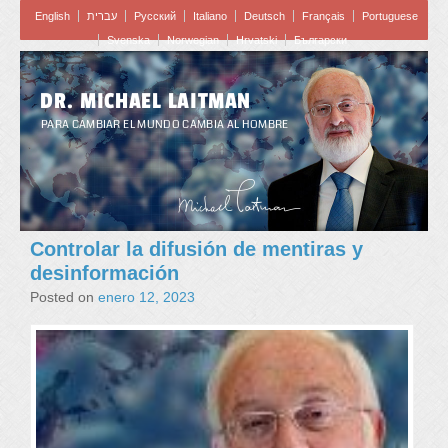
English
עברית
Pусский
Italiano
Deutsch
Français
Portuguese
Svenska
Norwegian
Hrvatski
Български
DR. MICHAEL LAITMAN
PARA CAMBIAR EL MUNDO CAMBIA AL HOMBRE
Controlar la difusión de mentiras y
desinformación
Posted on
enero 12, 2023