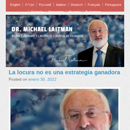
English
עברית
Pусский
Italiano
Deutsch
Français
Portuguese
Svenska
Norwegian
Hrvatski
Български
DR. MICHAEL LAITMAN
PARA CAMBIAR EL MUNDO CAMBIA AL HOMBRE
La locura no es una estrategia ganadora
Posted on
enero 30, 2022