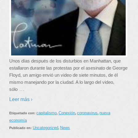
Unos días después de los disturbios en Manhattan, que
estallaron durante las protestas por el asesinato de George
Floyd, un amigo envió un video de siete minutos, de él
mismo manejando por la ciudad. A lo largo del video,
…
sólo
Leer más ›
capitalismo
Conexión
coronavirus
nueva
Etiquetado con:
,
,
,
economía
Uncategorized
News
Publicado en:
,