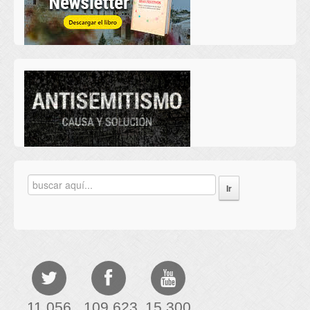
11,056
109,623
15,300