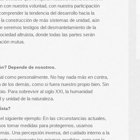
 con nuestra voluntad, con nuestra participación
mprender la tendencia del desarrollo hacia la
e la construcción de más sistemas de unidad, aún
te seremos testigos del desmantelamiento de la
ciedad altruista, donde todas las partes serán
ación mutua.
ión? Depende de nosotros.
cial como personalmente. No hay nada más en contra,
 de los demás, como si fuera nuestro propio bien. Sin
o. Para sobrevivir al siglo XXI, la humanidad
ad y unidad de la naturaleza.
ísta?
l siguiente ejemplo: En las circunstancias actuales,
imos tomar medidas para protegernos, usamos
más. Una percepción inversa, del cuidado interno a la
iendo exactamente las mismas medidas, pero con la