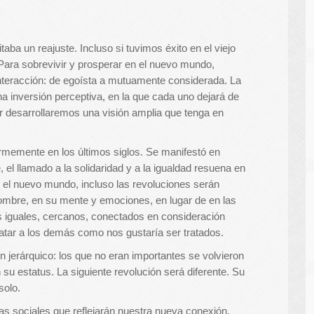
ba un reajuste. Incluso si tuvimos éxito en el viejo
Para sobrevivir y prosperar en el nuevo mundo,
nteracción: de egoísta a mutuamente considerada. La
 inversión perceptiva, en la que cada uno dejará de
gar desarrollaremos una visión amplia que tenga en
rmemente en los últimos siglos. Se manifestó en
el llamado a la solidaridad y a la igualdad resuena en
 el nuevo mundo, incluso las revoluciones serán
 hombre, en su mente y emociones, en lugar de en las
 iguales, cercanos, conectados en consideración
tar a los demás como nos gustaría ser tratados.
n jerárquico: los que no eran importantes se volvieron
 su estatus. La siguiente revolución será diferente. Su
solo.
s sociales que reflejarán nuestra nueva conexión.