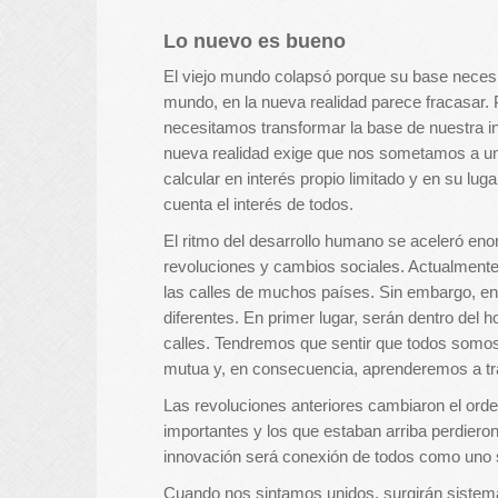
Lo nuevo es bueno
El viejo mundo colapsó porque su base necesita
mundo, en la nueva realidad parece fracasar. 
necesitamos transformar la base de nuestra i
nueva realidad exige que nos sometamos a una
calcular en interés propio limitado y en su lu
cuenta el interés de todos.
El ritmo del desarrollo humano se aceleró eno
revoluciones y cambios sociales. Actualmente, 
las calles de muchos países. Sin embargo, en
diferentes. En primer lugar, serán dentro del
calles. Tendremos que sentir que todos somos
mutua y, en consecuencia, aprenderemos a tra
Las revoluciones anteriores cambiaron el orde
importantes y los que estaban arriba perdieron
innovación será conexión de todos como uno 
Cuando nos sintamos unidos, surgirán sistema