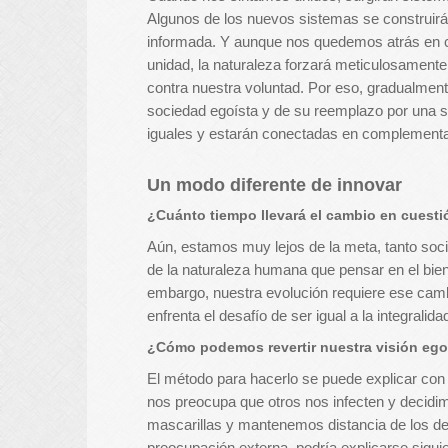
Algunos de los nuevos sistemas se construirán
informada. Y aunque nos quedemos atrás en co
unidad, la naturaleza forzará meticulosament
contra nuestra voluntad. Por eso, gradualmen
sociedad egoísta y de su reemplazo por una so
iguales y estarán conectadas en complement
Un modo diferente de innovar
¿Cuánto tiempo llevará el cambio en cuest
Aún, estamos muy lejos de la meta, tanto so
de la naturaleza humana que pensar en el bien
embargo, nuestra evolución requiere ese cambi
enfrenta el desafío de ser igual a la integralid
¿Cómo podemos revertir nuestra visión ego
El método para hacerlo se puede explicar con e
nos preocupa que otros nos infecten y decid
mascarillas y mantenemos distancia de los de
preocupación externa, podría explicarse sigu