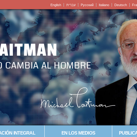
English
עברית
Pусский
Italiano
Deutsch
Fr
LAITMAN
O CAMBIA AL HOMBRE
CIÓN INTEGRAL
EN LOS MEDIOS
PUBLICA