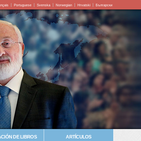
ançais
Portuguese
Svenska
Norwegian
Hrvatski
Български
CIÓN DE LIBROS
ARTÍCULOS