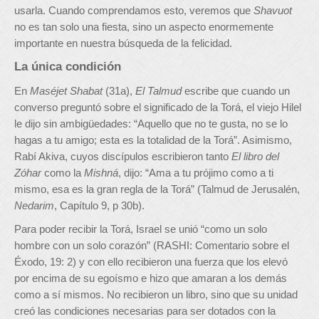
usarla. Cuando comprendamos esto, veremos que
Shavuot
no es tan solo una fiesta, sino un aspecto enormemente
importante en nuestra búsqueda de la felicidad.
La única condición
En
Maséjet Shabat
(31a),
El Talmud
escribe que cuando un
converso preguntó sobre el significado de la Torá, el viejo Hilel
le dijo sin ambigüedades: “Aquello que no te gusta, no se lo
hagas a tu amigo; esta es la totalidad de la Torá”. Asimismo,
Rabí Akiva, cuyos discípulos escribieron tanto
El libro del
Zóhar
como la
Mishná
, dijo: “Ama a tu prójimo como a ti
mismo, esa es la gran regla de la Torá” (Talmud de Jerusalén,
Nedarim
, Capítulo 9, p 30b).
Para poder recibir la Torá, Israel se unió “como un solo
hombre con un solo corazón” (RASHI: Comentario sobre el
Éxodo, 19: 2) y con ello recibieron una fuerza que los elevó
por encima de su egoísmo e hizo que amaran a los demás
como a sí mismos. No recibieron un libro, sino que su unidad
creó las condiciones necesarias para ser dotados con la