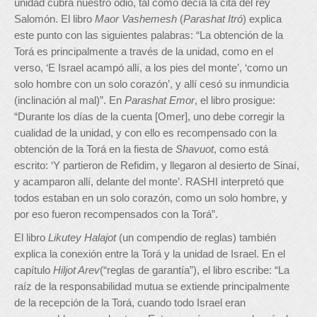
unidad cubra nuestro odio, tal como decía la cita del rey
Salomón. El libro
Maor Vashemesh
(
Parashat Itró
) explica
este punto con las siguientes palabras: “La obtención de la
Torá es principalmente a través de la unidad, como en el
verso, ‘E Israel acampó allí, a los pies del monte’, ‘como un
solo hombre con un solo corazón’, y allí cesó su inmundicia
(inclinación al mal)”. En
Parashat Emor
, el libro prosigue:
“Durante los días de la cuenta [Omer], uno debe corregir la
cualidad de la unidad, y con ello es recompensado con la
obtención de la Torá en la fiesta de
Shavuot
, como está
escrito: ‘Y partieron de Refidim, y llegaron al desierto de Sinaí,
y acamparon allí, delante del monte’. RASHI interpretó que
todos estaban en un solo corazón, como un solo hombre, y
por eso fueron recompensados ​​con la Torá”.
El libro
Likutey Halajot
(un compendio de reglas) también
explica la conexión entre la Torá y la unidad de Israel. En el
capítulo
Hiljot Arev
(“reglas de garantía”), el libro escribe: “La
raíz de la responsabilidad mutua se extiende principalmente
de la recepción de la Torá, cuando todo Israel eran