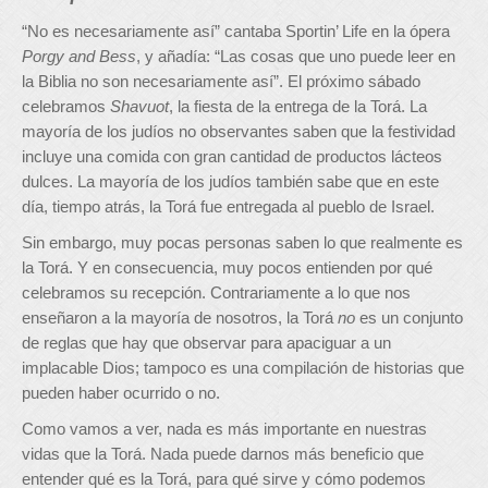
“No es necesariamente así” cantaba Sportin’ Life en la ópera
Porgy and Bess
, y añadía: “Las cosas que uno puede leer en
la Biblia no son necesariamente así”. El próximo sábado
celebramos
Shavuot
, la fiesta de la entrega de la Torá. La
mayoría de los judíos no observantes saben que la festividad
incluye una comida con gran cantidad de productos lácteos
dulces. La mayoría de los judíos también sabe que en este
día, tiempo atrás, la Torá fue entregada al pueblo de Israel.
Sin embargo, muy pocas personas saben lo que realmente es
la Torá. Y en consecuencia, muy pocos entienden por qué
celebramos su recepción. Contrariamente a lo que nos
enseñaron a la mayoría de nosotros, la Torá
no
es un conjunto
de reglas que hay que observar para apaciguar a un
implacable Dios; tampoco es una compilación de historias que
pueden haber ocurrido o no.
Como vamos a ver, nada es más importante en nuestras
vidas que la Torá. Nada puede darnos más beneficio que
entender qué es la Torá, para qué sirve y cómo podemos