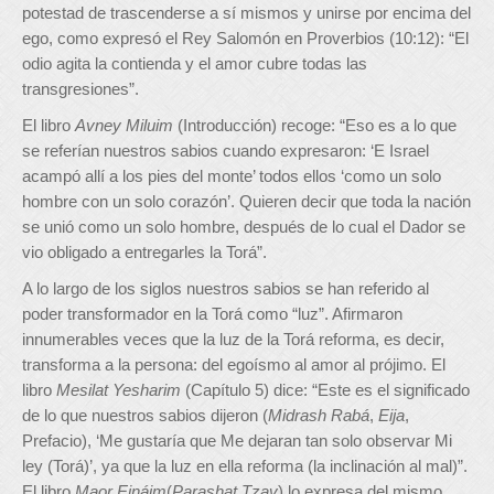
potestad de trascenderse a sí mismos y unirse por encima del
ego, como expresó el Rey Salomón en Proverbios (10:12): “El
odio agita la contienda y el amor cubre todas las
transgresiones”.
El libro
Avney Miluim
(Introducción) recoge: “Eso es a lo que
se referían nuestros sabios cuando expresaron: ‘E Israel
acampó allí a los pies del monte’ todos ellos ‘como un solo
hombre con un solo corazón’. Quieren decir que toda la nación
se unió como un solo hombre, después de lo cual el Dador se
vio obligado a entregarles la Torá”.
A lo largo de los siglos nuestros sabios se han referido al
poder transformador en la Torá como “luz”. Afirmaron
innumerables veces que la luz de la Torá reforma, es decir,
transforma a la persona: del egoísmo al amor al prójimo. El
libro
Mesilat Yesharim
(Capítulo 5) dice: “Este es el significado
de lo que nuestros sabios dijeron (
Midrash Rabá
,
Eija
,
Prefacio), ‘Me gustaría que Me dejaran tan solo observar Mi
ley (Torá)’, ya que la luz en ella reforma (la inclinación al mal)”.
El libro
Maor Eináim
(
Parashat Tzav
) lo expresa del mismo