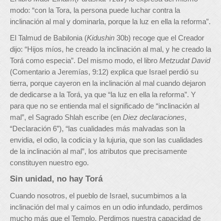
modo: “con la Tora, la persona puede luchar contra la
inclinación al mal y dominarla, porque la luz en ella la reforma”.
El Talmud de Babilonia (
Kidushin
30b) recoge que el Creador
dijo: “Hijos míos, he creado la inclinación al mal, y he creado la
Torá como especia”. Del mismo modo, el libro
Metzudat David
(Comentario a Jeremías, 9:12) explica que Israel perdió su
tierra, porque cayeron en la inclinación al mal cuando dejaron
de dedicarse a la Torá, ya que “la luz en ella la reforma”. Y
para que no se entienda mal el significado de “inclinación al
mal”, el Sagrado Shlah escribe (en
Diez declaraciones
,
“Declaración 6”), “las cualidades más malvadas son la
envidia, el odio, la codicia y la lujuria, que son las cualidades
de la inclinación al mal”, los atributos que precisamente
constituyen nuestro ego.
Sin unidad, no hay Torá
Cuando nosotros, el pueblo de Israel, sucumbimos a la
inclinación del mal y caímos en un odio infundado, perdimos
mucho más que el Templo. Perdimos nuestra capacidad de