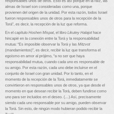
responsables unos de otros. Esto es así porque en la raíz, las
almas de Israel son consideradas como una, porque
provienen del origen de la unidad. Por esta razón, todos Israel
fueron responsables unos de otros para la recepción de la
Torá”, es decir, la recepción de la luz que reforma.
En el capítulo
Hoshen Mispat
, el libro
Likutey Halajot
hace
hincapié en la conexión entre la Torá y la responsabilidad
mutua: “Es imposible observar la Torá y las
Mitzvot
(mandamientos)”, es decir, recibir la luz que transforma el
egoísmo en amor al prójimo, “a no ser que haya
responsabilidad mutua, cuando cada uno es responsable de
su amigo. Por esta razón, cada uno debe incluirse en el
conjunto de Israel con gran unidad. Por lo tanto, en el
momento de la recepción de la Torá, inmediatamente se
convirtieron en responsables unos de otros, ya que desde el
momento en que desean recibir la Torá, deben fundirse como
uno para ser incluidos en el deseo. (…) Así, precisamente
siendo cada uno responsable por su amigo, pueden observar
la Torá. Sin esto, de ningún modo hubieran podido recibir la