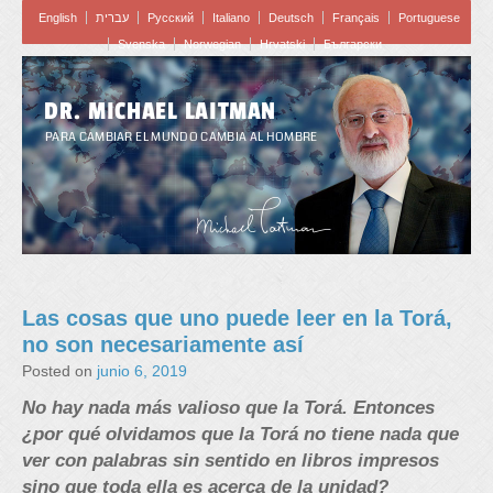
English
עברית
Pусский
Italiano
Deutsch
Français
Portuguese
Svenska
Norwegian
Hrvatski
Български
DR. MICHAEL LAITMAN
PARA CAMBIAR EL MUNDO CAMBIA AL HOMBRE
Las cosas que uno puede leer en la Torá,
no son necesariamente así
Posted on
junio 6, 2019
No hay nada más valioso que la Torá. Entonces
¿por qué olvidamos que la Torá no tiene nada que
ver con palabras sin sentido en libros impresos
sino que toda ella es acerca de la unidad?