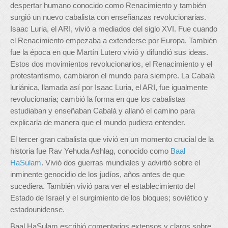
despertar humano conocido como Renacimiento y también
surgió un nuevo cabalista con enseñanzas revolucionarias.
Isaac Luria, el ARI, vivió a mediados del siglo XVI. Fue cuando
el Renacimiento empezaba a extenderse por Europa. También
fue la época en que Martín Lutero vivió y difundió sus ideas.
Estos dos movimientos revolucionarios, el Renacimiento y el
protestantismo, cambiaron el mundo para siempre. La Cabalá
luriánica, llamada así por Isaac Luria, el ARI, fue igualmente
revolucionaria; cambió la forma en que los cabalistas
estudiaban y enseñaban Cabalá y allanó el camino para
explicarla de manera que el mundo pudiera entender.
El tercer gran cabalista que vivió en un momento crucial de la
historia fue Rav Yehuda Ashlag, conocido como
Baal
HaSulam
. Vivió dos guerras mundiales y advirtió sobre el
inminente genocidio de los judíos, años antes de que
sucediera. También vivió para ver el establecimiento del
Estado de Israel y el surgimiento de los bloques; soviético y
estadounidense.
Baal HaSulam escribió comentarios extensos y claros sobre