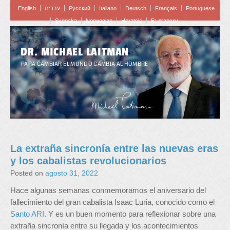
English
עברית
Pусский
Italiano
Deutsch
Français
Portuguese
Svenska
Norwegian
Hrvatski
Български
DR. MICHAEL LAITMAN
PARA CAMBIAR EL MUNDO CAMBIA AL HOMBRE
La extraña sincronía entre las nuevas eras
y los cabalistas revolucionarios
Posted on
agosto 31, 2022
Hace algunas semanas conmemoramos el aniversario del
fallecimiento del gran cabalista Isaac Luria, conocido como el
Santo ARI
. Y es un buen momento para reflexionar sobre una
extraña sincronía entre su llegada y los acontecimientos