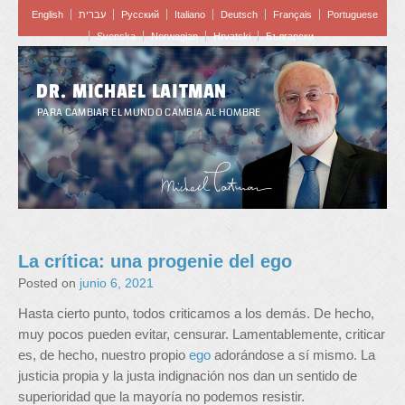
English
עברית
Pусский
Italiano
Deutsch
Français
Portuguese
Svenska
Norwegian
Hrvatski
Български
DR. MICHAEL LAITMAN
PARA CAMBIAR EL MUNDO CAMBIA AL HOMBRE
La crítica: una progenie del ego
Posted on
junio 6, 2021
Hasta cierto punto, todos criticamos a los demás. De hecho,
muy pocos pueden evitar, censurar. Lamentablemente, criticar
es, de hecho, nuestro propio
ego
adorándose a sí mismo. La
justicia propia y la justa indignación nos dan un sentido de
superioridad que la mayoría no podemos resistir.