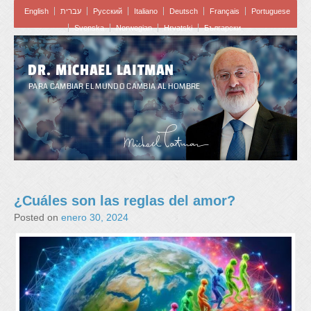
English
עברית
Pусский
Italiano
Deutsch
Français
Portuguese
Svenska
Norwegian
Hrvatski
Български
DR. MICHAEL LAITMAN
PARA CAMBIAR EL MUNDO CAMBIA AL HOMBRE
¿Cuáles son las reglas del amor?
Posted on
enero 30, 2024