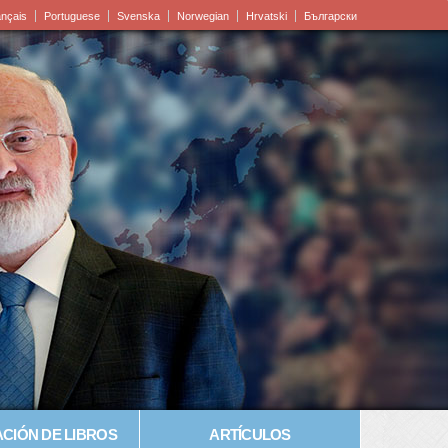
ançais
Portuguese
Svenska
Norwegian
Hrvatski
Български
CIÓN DE LIBROS
ARTÍCULOS