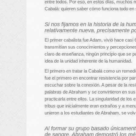
entre todos. Por eso, en estos días, muchos 
Cabalá: quieren saber cómo funciona todo en 
Si nos fijamos en la historia de la h
relativamente nueva, precisamente por
El primer cabalista fue Adam, vivió hace casi
transmitían sus conocimientos y percepciones
claro de enseñanza, ningún principio que se pu
idea de la unidad inherente de la humanidad.
El primero en tratar la Cabalá como un remed
fue el primero en encontrar resistencia por 
escuchar sobre la conexión. A pesar de la res
palabras de Abraham y se convirtieron en sus
practicarla entre ellos. La singularidad de lo
tribus que inicialmente eran extraños y a men
unieron a los estudiantes de Abraham, se volv
Al formar su grupo basado únicamente
de sangre, Abraham demostró los méri