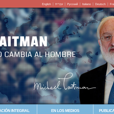
English
עברית
Pусский
Italiano
Deutsch
Fr
LAITMAN
O CAMBIA AL HOMBRE
CIÓN INTEGRAL
EN LOS MEDIOS
PUBLICA