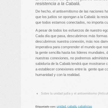
resistencia a la Cabalá.
De hecho, el antisemitismo de las naciones h
que los judíos se opongan a la Cabalá: la resi
que todos estamos conectados, no importa cu
A pesar de todos los esfuerzos de nuestro eg
Cada día que pasa, descubrimos más formas 
descubrimos nuestra conexión, más nos damos
imperativa para comprender el mundo que nos
la gente sencilla hasta los líderes mundiales
nuestras conexiones, no podremos administrar 
sabiduría de la Cabalá tendrá que mostrars
a establecer conexiones entre la gente que coi
humanidad y con la realidad.
‹
Sobre la unidad judía y el antisemitismo (Artícul
unidad
cabalá
cabalistas
Etiquetado con:
,
,