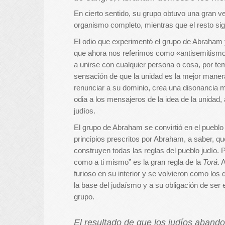
En cierto sentido, su grupo obtuvo una gran v
organismo completo, mientras que el resto si
El odio que experimentó el grupo de Abraham y 
que ahora nos referimos como «antisemitismo»
a unirse con cualquier persona o cosa, por tem
sensación de que la unidad es la mejor manera 
renunciar a su dominio, crea una disonancia m
odia a los mensajeros de la idea de la unidad,
judíos.
El grupo de Abraham se convirtió en el pueblo
principios prescritos por Abraham, a saber, qu
construyen todas las reglas del pueblo judío. 
como a ti mismo” es la gran regla de la
Torá
. 
furioso en su interior y se volvieron como los
la base del judaísmo y a su obligación de se
grupo.
El resultado de que los judíos abando