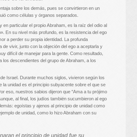
entaja sobre los demás, pues se convirtieron en un
guió como células y órganos separados.
en particular el propio Abraham, es la raíz del odio al
. En su nivel más profundo, es la resistencia del ego
or a perder su propia identidad. La profunda
de vivir, junto con la objeción del ego a aceptarla y
uy difícil de manejar para la gente. Como resultado,
 a los descendientes del grupo de Abraham, a los
 de Israel. Durante muchos siglos, vivieron según los
e la unidad es el principio subyacente sobre el que se
Por eso, nuestros sabios dijeron que “Ama a tu prójimo
Aunque, al final, los judíos también sucumbieron al ego
 demás: egoístas y ajenos al principio de unidad como
r ejemplo de unidad, como lo hizo Abraham con su
naran el principio de unidad fue su