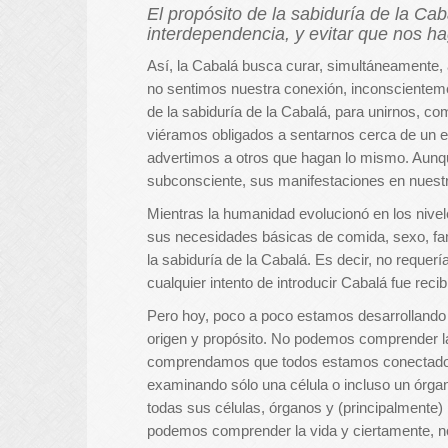
El propósito de la sabiduría de la Ca
interdependencia, y evitar que nos h
Así, la Cabalá busca curar, simultáneamente,
no sentimos nuestra conexión, inconscienteme
de la sabiduría de la Cabalá, para unirnos, 
viéramos obligados a sentarnos cerca de un e
advertimos a otros que hagan lo mismo. Aunqu
subconsciente, sus manifestaciones en nuest
Mientras la humanidad evolucionó en los nivel
sus necesidades básicas de comida, sexo, fam
la sabiduría de la Cabalá. Es decir, no reque
cualquier intento de introducir Cabalá fue reci
Pero hoy, poco a poco estamos desarrollando n
origen y propósito. No podemos comprender la
comprendamos que todos estamos conectados
examinando sólo una célula o incluso un órga
todas sus células, órganos y (principalmente)
podemos comprender la vida y ciertamente, n