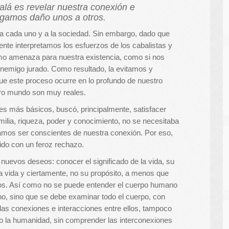
balá es revelar nuestra conexión e
agamos daño unos a otros.
 a cada uno y a la sociedad. Sin embargo, dado que
nte interpretamos los esfuerzos de los cabalistas y
como amenaza para nuestra existencia, como si nos
nemigo jurado. Como resultado, la evitamos y
e este proceso ocurre en lo profundo de nuestro
ro mundo son muy reales.
es más básicos, buscó, principalmente, satisfacer
ilia, riqueza, poder y conocimiento, no se necesitaba
ríamos ser conscientes de nuestra conexión. Por eso,
bido con un feroz rechazo.
uevos deseos: conocer el significado de la vida, su
 vida y ciertamente, no su propósito, a menos que
. Así como no se puede entender el cuerpo humano
no, sino que se debe examinar todo el cuerpo, con
 las conexiones e interacciones entre ellos, tampoco
o la humanidad, sin comprender las interconexiones