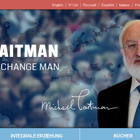
English
עברית
Pусский
Español
Italiano
Fr
LAITMAN
– CHANGE MAN
INTEGRALE ERZIEHUNG
BÜCHER