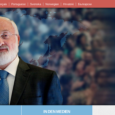
ançais
Portuguese
Svenska
Norwegian
Hrvatski
Български
IN DEN MEDIEN