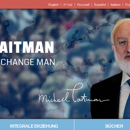
English
עברית
Pусский
Español
Italiano
Fr
LAITMAN
– CHANGE MAN
INTEGRALE ERZIEHUNG
BÜCHER