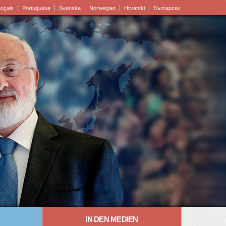
ançais
Portuguese
Svenska
Norwegian
Hrvatski
Български
IN DEN MEDIEN