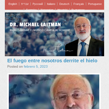
English
עברית
Pусский
Italiano
Deutsch
Français
Portuguese
Svenska
Norwegian
Hrvatski
Български
DR. MICHAEL LAITMAN
PARA CAMBIAR EL MUNDO CAMBIA AL HOMBRE
El fuego entre nosotros derrite el hielo
Posted on
febrero 5, 2023