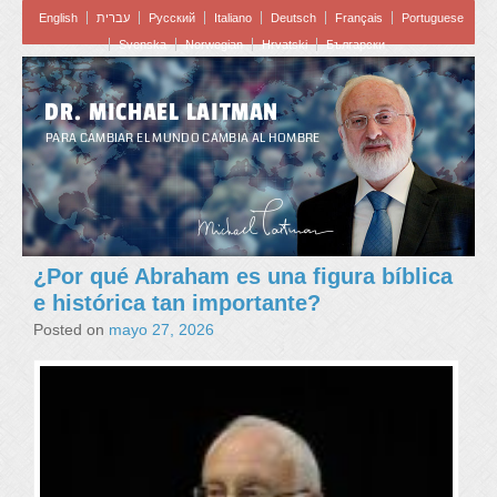
English
עברית
Pусский
Italiano
Deutsch
Français
Portuguese
Svenska
Norwegian
Hrvatski
Български
DR. MICHAEL LAITMAN
PARA CAMBIAR EL MUNDO CAMBIA AL HOMBRE
¿Por qué Abraham es una figura bíblica
e histórica tan importante?
Posted on
mayo 27, 2026