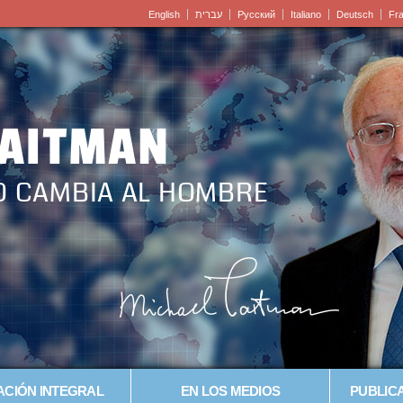
English
עברית
Pусский
Italiano
Deutsch
Fr
LAITMAN
O CAMBIA AL HOMBRE
CIÓN INTEGRAL
EN LOS MEDIOS
PUBLICA