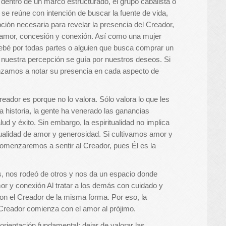
 dentro de un marco estructurado, el grupo cabalista o
e reúne con intención de buscar la fuente de vida,
ión necesaria para revelar la presencia del Creador,
de amor, concesión y conexión. Así como una mujer
bé por todas partes o alguien que busca comprar un
, nuestra percepción se guía por nuestros deseos. Si
zamos a notar su presencia en cada aspecto de
reador es porque no lo valora. Sólo valora lo que les
la historia, la gente ha venerado las ganancias
ud y éxito. Sin embargo, la espiritualidad no implica
a cualidad de amor y generosidad. Si cultivamos amor y
omenzaremos a sentir al Creador, pues Él es la
s, nos rodeó de otros y nos da un espacio donde
r y conexión Al tratar a los demás con cuidado y
on el Creador de la misma forma. Por eso, la
 Creador comienza con el amor al prójimo.
orientación fundamental: dejar de valorar las