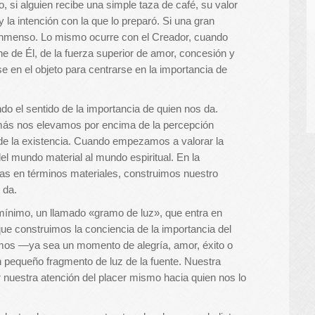
, si alguien recibe una simple taza de café, su valor
 y la intención con la que lo preparó. Si una gran
do inmenso. Lo mismo ocurre con el Creador, cuando
 de Él, de la fuerza superior de amor, concesión y
e en el objeto para centrarse en la importancia de
ndo el sentido de la importancia de quien nos da.
 más nos elevamos por encima de la percepción
de la existencia. Cuando empezamos a valorar la
el mundo material al mundo espiritual. En la
cias en términos materiales, construimos nuestro
 da.
 mínimo, un llamado «gramo de luz», que entra en
que construimos la conciencia de la importancia del
imos —ya sea un momento de alegría, amor, éxito o
 pequeño fragmento de luz de la fuente. Nuestra
r nuestra atención del placer mismo hacia quien nos lo