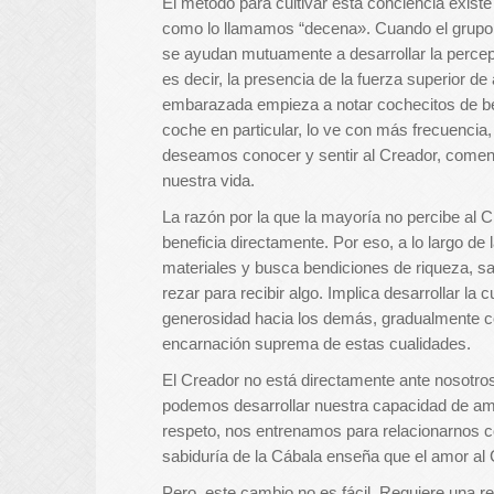
El método para cultivar esta conciencia existe
como lo llamamos “decena». Cuando el grupo s
se ayudan mutuamente a desarrollar la percepc
es decir, la presencia de la fuerza superior 
embarazada empieza a notar cochecitos de be
coche en particular, lo ve con más frecuencia
deseamos conocer y sentir al Creador, comen
nuestra vida.
La razón por la que la mayoría no percibe al C
beneficia directamente. Por eso, a lo largo de 
materiales y busca bendiciones de riqueza, sal
rezar para recibir algo. Implica desarrollar l
generosidad hacia los demás, gradualmente c
encarnación suprema de estas cualidades.
El Creador no está directamente ante nosotro
podemos desarrollar nuestra capacidad de amo
respeto, nos entrenamos para relacionarnos c
sabiduría de la Cábala enseña que el amor al
Pero, este cambio no es fácil. Requiere una re