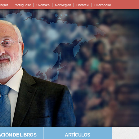
ançais
Portuguese
Svenska
Norwegian
Hrvatski
Български
CIÓN DE LIBROS
ARTÍCULOS