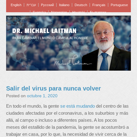
English
עברית
Pусский
Italiano
Deutsch
Français
Portuguese
Svenska
Norwegian
Hrvatski
Български
DR. MICHAEL LAITMAN
PARA CAMBIAR EL MUNDO CAMBIA AL HOMBRE
Salir del virus para nunca volver
Posted on
octubre 1, 2020
En todo el mundo, la gente
se está mudando
del centro de las
ciudades afectadas por el coronavirus, a los suburbios y más
allá, al campo o incluso a diferentes países. A los pocos
meses del estallido de la pandemia, la gente se acostumbró a
trabajar en casa, por lo que, la necesidad de vivir cerca de la